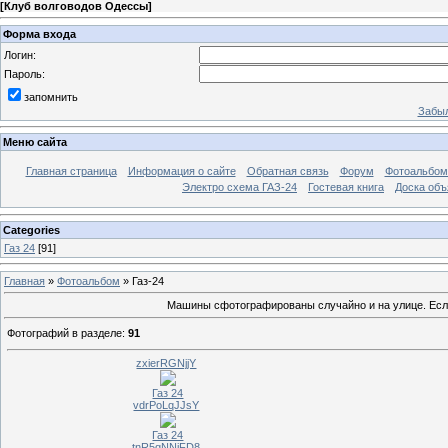
[
Клуб волговодов Одессы
]
Форма входа
Логин:
Пароль:
запомнить
Забыл
Меню сайта
Главная страница
Информация о сайте
Обратная связь
Форум
Фотоальбо
Электро схема ГАЗ-24
Гостевая книга
Доска объ
Categories
Газ 24
[91]
Главная
»
Фотоальбом
» Газ-24
Машины сфотографированы случайно и на улице. Если 
Фотографий в разделе
:
91
zxierRGNjjY
Газ 24
vdrPoLqJJsY
Газ 24
tnR5qNNjFD8