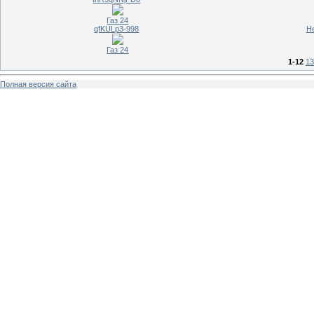
Газ 24
qfKULp3-998
Н
Газ 24
1-12
13
Полная версия сайта