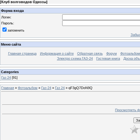
[
Клуб волговодов Одессы
]
Форма входа
Логин:
Пароль:
запомнить
Забыл
Меню сайта
Главная страница
Информация о сайте
Обратная связь
Форум
Фотоальбо
Электро схема ГАЗ-24
Гостевая книга
Доска объ
Categories
Газ 24
[91]
Главная
»
Фотоальбом
»
Газ-24
»
Газ 24
» qF3gQ7DoN9Q
Просмотреть ф