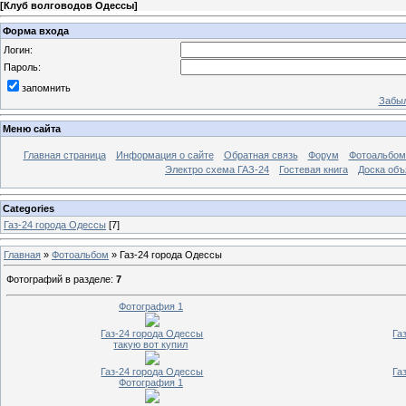
[
Клуб волговодов Одессы
]
Форма входа
Логин:
Пароль:
запомнить
Забыл
Меню сайта
Главная страница
Информация о сайте
Обратная связь
Форум
Фотоальбо
Электро схема ГАЗ-24
Гостевая книга
Доска объ
Categories
Газ-24 города Одессы
[7]
Главная
»
Фотоальбом
» Газ-24 города Одессы
Фотографий в разделе
:
7
Фотография 1
Газ-24 города Одессы
Га
такую вот купил
Газ-24 города Одессы
Га
Фотография 1