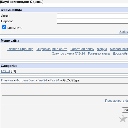
[
Клуб волговодов Одессы
]
Форма входа
Логин:
Пароль:
запомнить
Забыл
Меню сайта
Главная страница
Информация о сайте
Обратная связь
Форум
Фотоальбо
Электро схема ГАЗ-24
Гостевая книга
Доска объ
Categories
Газ 24
[91]
Главная
»
Фотоальбом
»
Газ-24
»
Газ 24
» jGtC-J25grs
Просмотреть ф