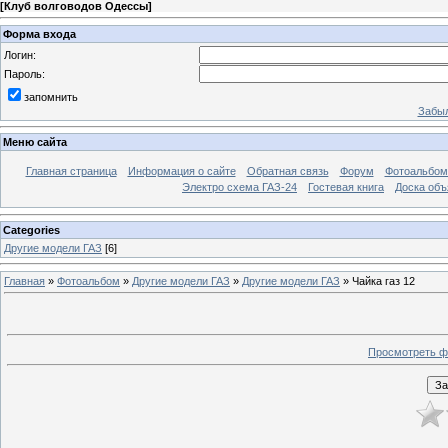
[
Клуб волговодов Одессы
]
Форма входа
Логин:
Пароль:
запомнить
Забыл
Меню сайта
Главная страница
Информация о сайте
Обратная связь
Форум
Фотоальбо
Электро схема ГАЗ-24
Гостевая книга
Доска объ
Categories
Другие модели ГАЗ
[6]
Главная
»
Фотоальбом
»
Другие модели ГАЗ
»
Другие модели ГАЗ
» Чайка газ 12
Просмотреть ф